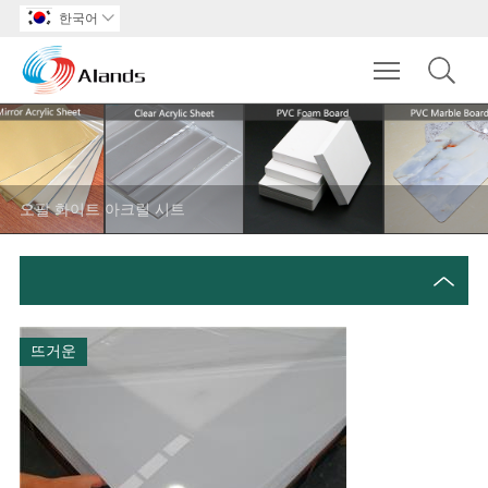
한국어

Toggle main m
오팔 화이트 아크릴 시트
뜨거운