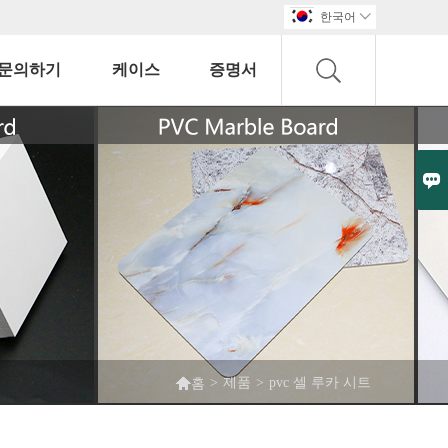
한국어

문의하기
케이스
증명서


>
제품
>
pvc 셀 루카 시트
홈