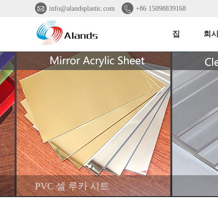


info@alandsplastic.com
+86 15098839168
집
회사
PVC 셀 루카 시트