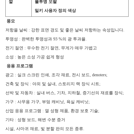
깔
불투명 오팔
밀키 사용자 정의 색상
풍모
저항을 날씨 : 강한 표면 경도 및 좋은 날씨 저항하는 속성입니다.
투명성 : 완벽한 투명성과 93 %의 광 투과율.
전기 절연 : 우수한 전기 절연, 무게가 매우 가볍고
소성 : 높은 소성 가공 쉽게 형성
응용 프로그램
광고 : 실크 스크린 인쇄, 조각 재료, 전시 보드, denoters;
건축 및 장식 : 야외 및 실내, 스토리지 랙 장식 시트;
선박 및 자동차 : 실내 버스, 기차, 지하철, 증기선의 재료를 장식;
가구 : 사무용 가구, 부엌 캐비닛, 욕실 캐비닛;
산업 응용 프로그램 : 열 성형 제품,
환경 보호 기술;
기타 : 성형 보드, 해변 수분 증거
시설, 사마귀 재료, 빛 분할 판의 모든 종류.