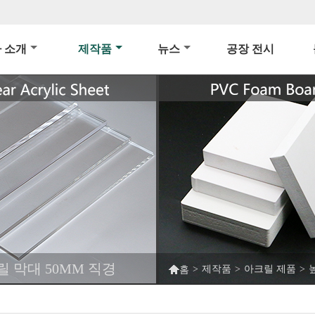
 소개
제작품
뉴스
공장 전시
 막대 50MM 직경

>
제작품
>
아크릴 제품
>
홈