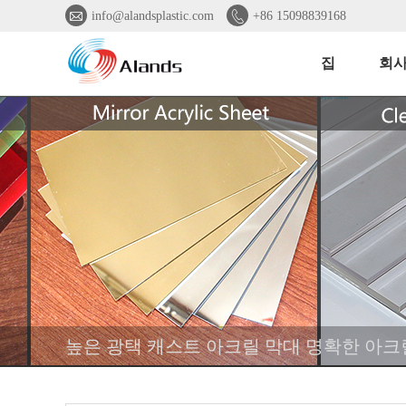


info@alandsplastic.com
+86 15098839168
집
회사
높은 광택 캐스트 아크릴 막대 명확한 아크릴