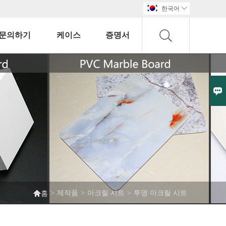
한국어

문의하기
케이스
증명서


>
제작품
>
아크릴 시트
>
투명 아크릴 시트
홈