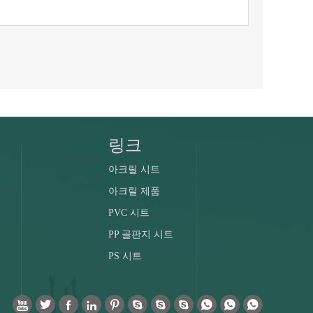
링크
아크릴 시트
아크릴 제품
PVC 시트
PP 골판지 시트
PS 시트










