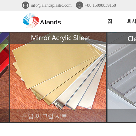


info@alandsplastic.com
+86 15098839168
집
회사
투명 아크릴 시트