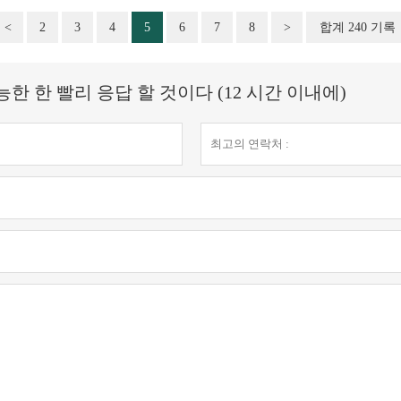
<
2
3
4
5
6
7
8
>
합계 240 기록
 한 빨리 응답 할 것이다 (12 시간 이내에)